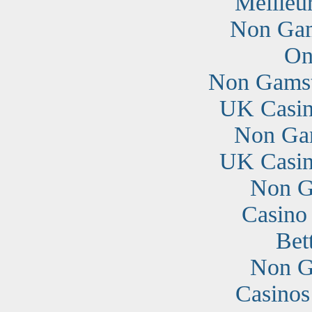
Meilleu
Non Gam
On
Non Gamst
UK Casin
Non Ga
UK Casin
Non G
Casino
Bet
Non G
Casino