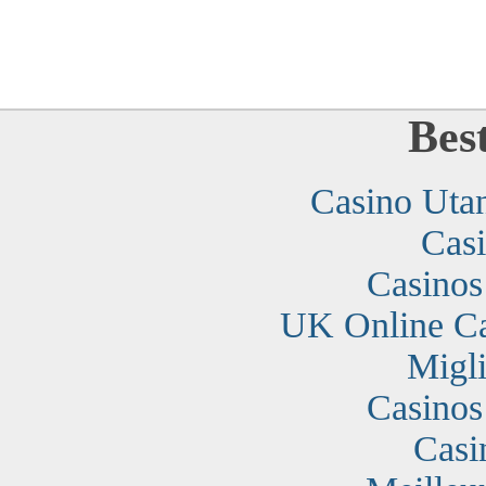
Bes
Casino Uta
Cas
Casino
UK Online C
Migli
Casino
Casi